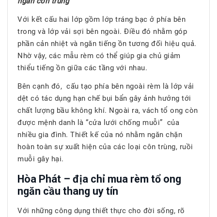
ngăn côn trùng
Với kết cấu hai lớp gồm lớp tráng bạc ở phía bên
trong và lớp vải sợi bên ngoài. Điều đó nhằm góp
phần cản nhiệt và ngăn tiếng ồn tương đối hiệu quả.
Nhờ vậy, các mẫu rèm có thể giúp gia chủ giảm
thiểu tiếng ồn giữa các tầng với nhau.
Bên cạnh đó, cấu tạo phía bên ngoài rèm là lớp vải
dệt có tác dụng hạn chế bụi bẩn gây ảnh hưởng tới
chất lượng bầu không khí. Ngoài ra, vách tổ ong còn
được mệnh danh là “cửa lưới chống muỗi” của
nhiều gia đình. Thiết kế của nó nhằm ngăn chặn
hoàn toàn sự xuất hiện của các loại côn trùng, ruồi
muỗi gây hại.
Hòa Phát – địa chỉ mua rèm tổ ong
ngăn cầu thang uy tín
Với những công dụng thiết thực cho đời sống, rõ