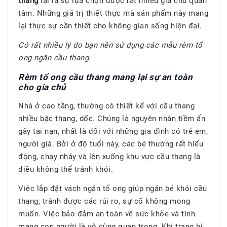
thang
lại là sự lựa chọn được rất nhiều gia chủ quan
tâm. Những giá trị thiết thực mà sản phẩm này mang
lại thực sự cần thiết cho không gian sống hiện đại.
Có rất nhiều lý do bạn nên sử dụng các mẫu rèm tổ
ong ngăn cầu thang.
Rèm tổ ong cầu thang mang lại sự an toàn
cho gia chủ
Nhà ở cao tầng, thường có thiết kế với cầu thang
nhiều bậc thang, dốc. Chúng là nguyên nhân tiềm ẩn
gây tai nạn, nhất là đối với những gia đình có trẻ em,
người già. Bởi ở độ tuổi này, các bé thường rất hiếu
động, chạy nhảy và lên xuống khu vực cầu thang là
điều không thể tránh khỏi.
Việc lắp đặt vách ngăn tổ ong giúp ngăn bé khỏi cầu
thang, tránh được các rủi ro, sự cố không mong
muốn. Việc bảo đảm an toàn về sức khỏe và tính
mạng con người là vô cùng quan trọng. Khi trang bị,