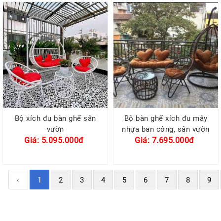
Bộ xích đu bàn ghế sân
Bộ bàn ghế xích đu mây
vườn
nhựa ban công, sân vườn
Giá: 5.095.000đ
Giá: 7.695.000đ
‹
1
2
3
4
5
6
7
8
9