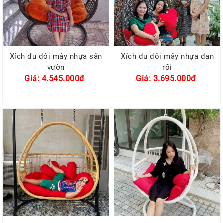
Xích đu đôi mây nhựa sân
Xích đu đôi mây nhựa đan
vườn
rối
Giá: 4.545.000đ
Giá: 3.695.000đ