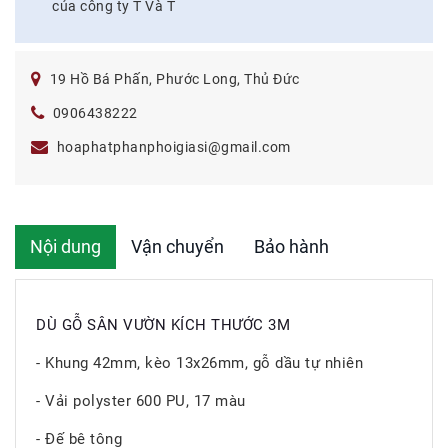
của công ty T Và T
19 Hồ Bá Phấn, Phước Long, Thủ Đức
0906438222
hoaphatphanphoigiasi@gmail.com
Nội dung
Vận chuyển
Bảo hành
DÙ GỖ SÂN VƯỜN KÍCH THƯỚC 3M
- Khung 42mm, kèo 13x26mm, gỗ dầu tự nhiên
- Vải polyster 600 PU, 17 màu
- Đế bê tông